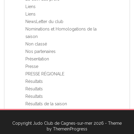
Liens
Liens
NewsLetter du club
Nominations et Homologations de la
saison
Non classé
Nos partenaires
Présentation
Presse
PRESSE RÉGIONALE
Résultats
Résultats
Résultats
Résultats de la saison
Stages et Rassemblements
Vie du club
Copyright Judo Club de Cagnes-sur-mer 2026 - Theme
Voyage à l'étranger du JCCagnes
by
ThemeinProgress