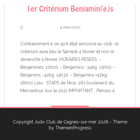
1er Critérium Benjamin(e)s
4 mars 2017
Contrairement à ce qu’il était annoncé au club, le
critérium aura lieu le Samedi 4 février et non le
dimanche 5 février. HORAIRES PESEES: –
Benjamines: 12h00 – Benjamins -34kg: 13h00 –
Benjamins -42kg: 14h30 – Benjamins +42kg:
16h00 Lieu : STAPS de Nice, 261 boulevard du
Mercantour (sur la 202) IMPORTANT : Pensez à
En savoir plus
Copyright Judo Club de Cagnes-sur-mer 2026 - Theme
by
ThemeinProgress