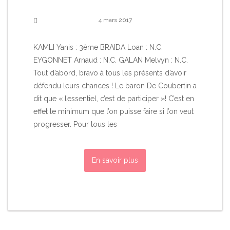
4 mars 2017
KAMLI Yanis : 3ème BRAIDA Loan : N.C.
EYGONNET Arnaud : N.C. GALAN Melvyn : N.C.
Tout d’abord, bravo à tous les présents d’avoir
défendu leurs chances ! Le baron De Coubertin a
dit que « l’essentiel, c’est de participer »! C’est en
effet le minimum que l’on puisse faire si l’on veut
progresser. Pour tous les
En savoir plus