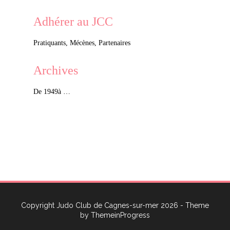
Adhérer au JCC
Pratiquants, Mécènes, Partenaires
Archives
De 1949à …
Copyright Judo Club de Cagnes-sur-mer 2026 - Theme
by
ThemeinProgress