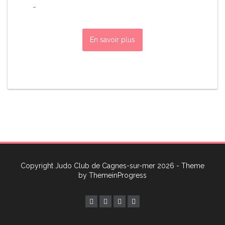
_
En savoir plus
Copyright Judo Club de Cagnes-sur-mer 2026 - Theme
by
ThemeinProgress