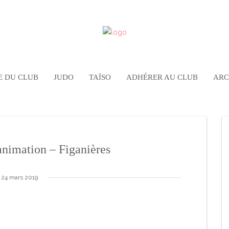
E DU CLUB
JUDO
TAÏSO
ADHÉRER AU CLUB
ARC
nimation – Figanières
24 mars 2019