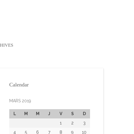
HIVES
Calendar
MARS 2019
L
M
M
J
V
S
D
1
2
3
4
5
6
7
8
9
10