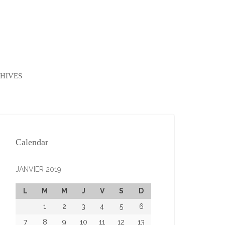
HIVES
Calendar
JANVIER 2019
L
M
M
J
V
S
D
1
2
3
4
5
6
7
8
9
10
11
12
13