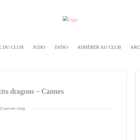
E DU CLUB
JUDO
TAÏSO
ADHÉRER AU CLUB
ARC
tits dragons – Cannes
27 janvier 2019