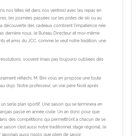
ns nos têtes (et dans nos ventres) avec les repas en
tres, les journées passées sur les pistes de ski ou au
 la découverte des cadeaux comblent l’impatience née
s derrière nous, le Bureau Directeur et moi-même
ents et amis du JCC, comme le veut notre tradition, une
résolutions, souvent (mais pas toujours) oubliées dès
vraiment réfléchi, M. Bini vous en propose une toute
u au dojo. Notre professeur, un vrai père Noël après
 un 1erle plan sportif. Une saison qui se terminera en
ançais passe en année civile. Un an donc pour que
dans des compétitions qui permettront à chacun de se
saison c’est aussi notre traditionnel stage régional, le
 japonais aussi rigolo que plein de savoir.