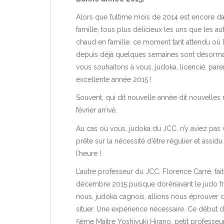
Alors que l’ultime mois de 2014 est encore da
famille, tous plus délicieux les uns que les au
chaud en famille, ce moment tant attendu où
depuis déjà quelques semaines sont désormai
vous souhaitons à vous, judoka, licencié, par
excellente année 2015 !
Souvent, qui dit nouvelle année dit nouvelles 
février arrivé.
Au cas où vous, judoka du JCC, n’y aviez pas 
prête sur la nécessité d’être régulier et assid
l’heure !
L’autre professeur du JCC, Florence Carré, fait
décembre 2015 puisque dorénavant le judo fr
nous, judoka cagnois, allions nous éprouver 
situer. Une expérience nécessaire. Ce début de 
5ème Maitre Yoshiyuki Hirano, petit professeur