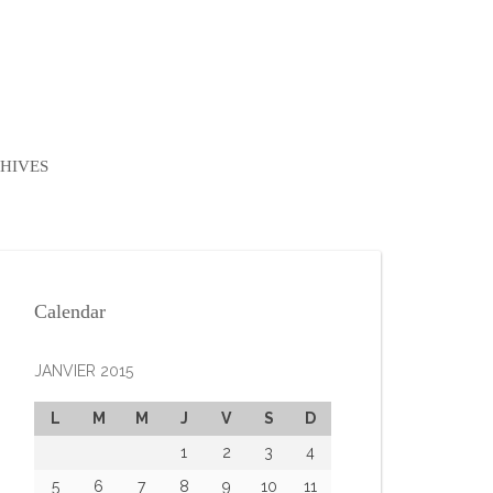
HIVES
Calendar
JANVIER 2015
L
M
M
J
V
S
D
1
2
3
4
5
6
7
8
9
10
11