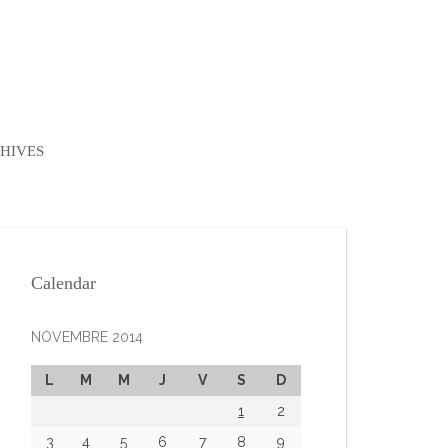
HIVES
Calendar
NOVEMBRE 2014
L
M
M
J
V
S
D
1
2
3
4
5
6
7
8
9