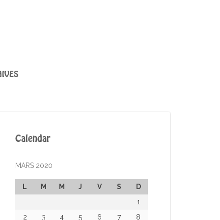
IVES
Calendar
MARS 2020
L
M
M
J
V
S
D
1
2
3
4
5
6
7
8