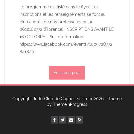
Le programme est listé dans le flyer. Les
inscriptions et les renseignements se font au
club auprès de nos professeurs ou au
0612162772 (Florence). INSCRIPTIONS AVANT LE
16 OCTOBRE ! Plus d’information:
https://www.facebook.com/events/1009728772
841820
En savoir plus
Copyright Judo Club de Cagnes-sur-mer 2026 - Theme
by
ThemeinProgress