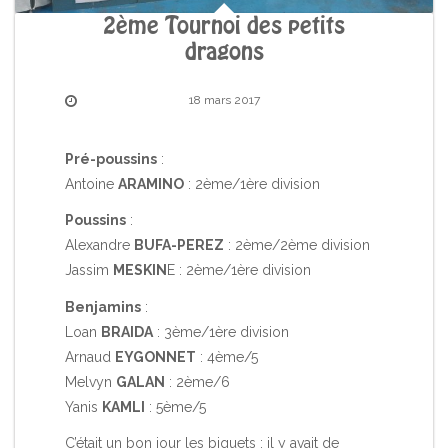
2ème Tournoi des petits
dragons
18 mars 2017
Pré-poussins
:
Antoine
ARAMINO
: 2ème/1ère division
Poussins
:
Alexandre
BUFA-PEREZ
: 2ème/2ème division
Jassim
MESKIN
E : 2ème/1ère division
Benjamins
:
Loan
BRAIDA
: 3ème/1ère division
Arnaud
EYGONNET
: 4ème/5
Melvyn
GALAN
: 2ème/6
Yanis
KAMLI
: 5ème/5
C’était un bon jour les biquets : il y avait de