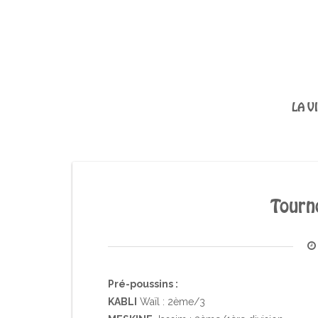
LA V
Tourn
Pré-poussins :
KABLI
Waïl : 2ème/3