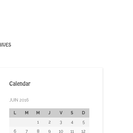
IVES
Calendar
JUIN 2016
L
M
M
J
V
S
D
1
2
3
4
5
6
7
8
9
10
11
12