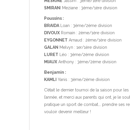
MESKINE
Jassim : 3ème/1ère division
SMIRAN
I Meziane : 3ème/1ère division
Poussins :
BRAIDA
Loan : 3ème/2ème division
DIVOUX
Romain : 2ème/1ère division
EYGONNET
Arnaud : 2ème/1ère division
GALAN
Melvyn : 1er/1ère division
LURET
Léo : 3ème/2ème division
MIAUX
Anthony : 3ème/2ème division
Benjamin :
KAMLI
Yanis : 3ème/2ème division
C’était le dernier tournoi de la saison pour l
l’année, et merci aux parents qui ont, je le so
pratique un sport de combat…. prendre ses res
vouloir devenir meilleur !