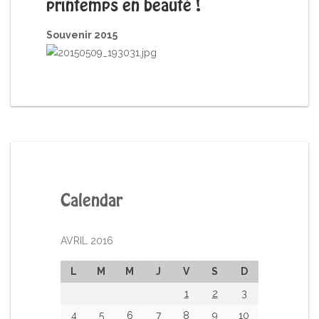
printemps en beauté !
Souvenir 2015
Calendar
AVRIL 2016
L
M
M
J
V
S
D
1
2
3
4
5
6
7
8
9
10