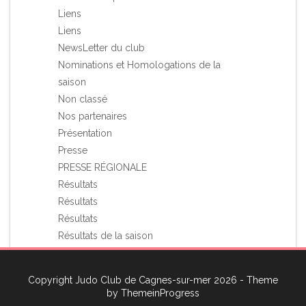
Liens
Liens
NewsLetter du club
Nominations et Homologations de la
saison
Non classé
Nos partenaires
Présentation
Presse
PRESSE RÉGIONALE
Résultats
Résultats
Résultats
Résultats de la saison
Stages et Rassemblements
Vie du club
Copyright Judo Club de Cagnes-sur-mer 2026 - Theme
Voyage à l'étranger du JCCagnes
by
ThemeinProgress