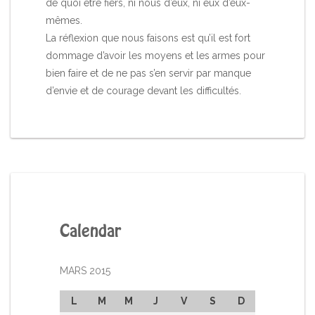
de quoi être fiers, ni nous d’eux, ni eux d’eux-
mêmes.
La réflexion que nous faisons est qu’il est fort
dommage d’avoir les moyens et les armes pour
bien faire et de ne pas s’en servir par manque
d’envie et de courage devant les difficultés.
Calendar
MARS 2015
L
M
M
J
V
S
D