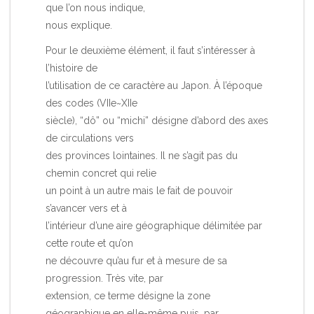
que l’on nous indique,
nous explique.
Pour le deuxième élément, il faut s’intéresser à
l’histoire de
l’utilisation de ce caractère au Japon. À l’époque
des codes (VIIe~XIIe
siècle), “dô” ou “michi” désigne d’abord des axes
de circulations vers
des provinces lointaines. Il ne s’agit pas du
chemin concret qui relie
un point à un autre mais le fait de pouvoir
s’avancer vers et à
l’intérieur d’une aire géographique délimitée par
cette route et qu’on
ne découvre qu’au fur et à mesure de sa
progression. Très vite, par
extension, ce terme désigne la zone
géographique en elle-même puis, par