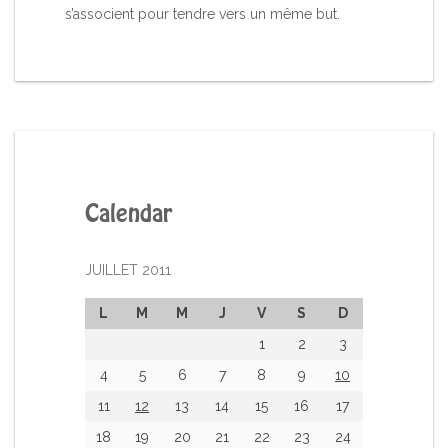
s’associent pour tendre vers un même but.
Calendar
JUILLET 2011
L
M
M
J
V
S
D
1
2
3
4
5
6
7
8
9
10
11
12
13
14
15
16
17
18
19
20
21
22
23
24