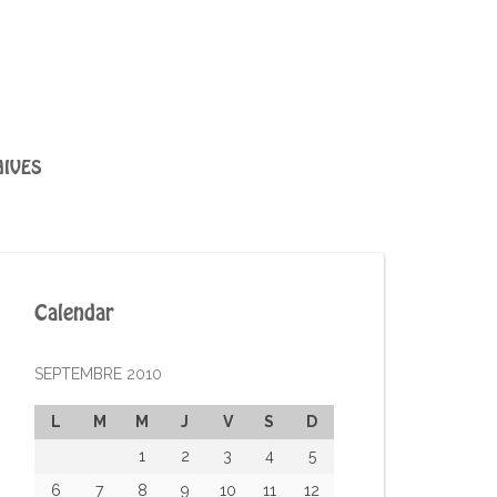
IVES
Calendar
SEPTEMBRE 2010
L
M
M
J
V
S
D
1
2
3
4
5
6
7
8
9
10
11
12