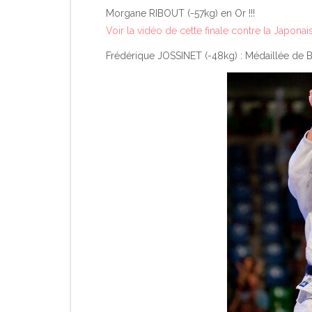
Morgane RIBOUT (-57kg) en Or !!!
Voir la vidéo de cette finale contre la Japon
Frédérique JOSSINET (-48kg) : Médaillée de B