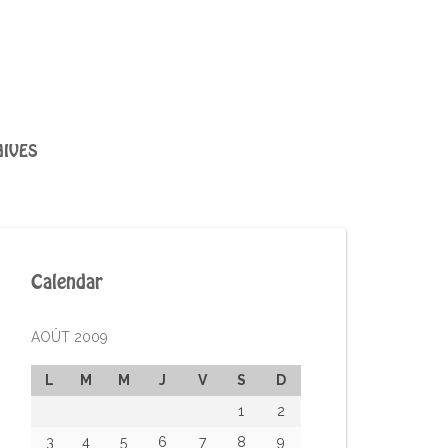
IVES
Calendar
AOÛT 2009
L
M
M
J
V
S
D
1
2
3
4
5
6
7
8
9