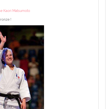
aise Kaori Matsumoto
ronze !