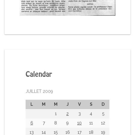
Calendar
JUILLET 2009
L
M
M
J
V
S
D
1
2
3
4
5
6
7
8
9
10
11
12
13
14
15
16
17
18
19