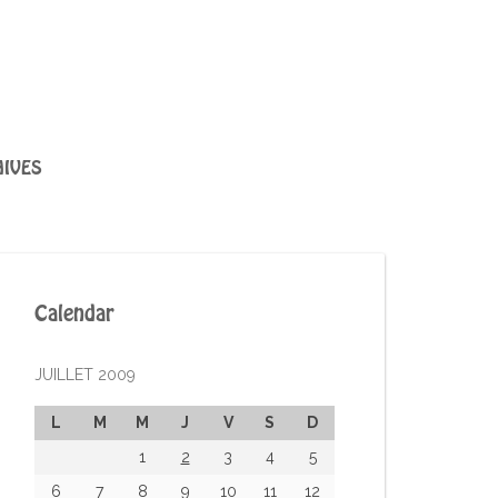
IVES
Calendar
JUILLET 2009
L
M
M
J
V
S
D
1
2
3
4
5
6
7
8
9
10
11
12