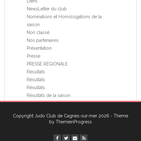
Liens
NewsLetter du club
Nominations et Homologations de la
saison
Non classé
Nos partenaires
Présentation
Presse
PRESSE RÉGIONALE
Résultats
Résultats
Résultats
Résultats de la saison
Stages et Rassemblements
Vie du club
Copyright Judo Club de Cagnes-sur-mer 2026 - Theme
Voyage à l'étranger du JCCagnes
by
ThemeinProgress