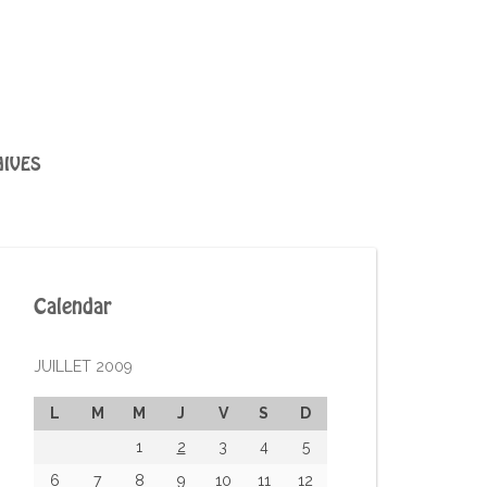
IVES
Calendar
JUILLET 2009
L
M
M
J
V
S
D
1
2
3
4
5
6
7
8
9
10
11
12