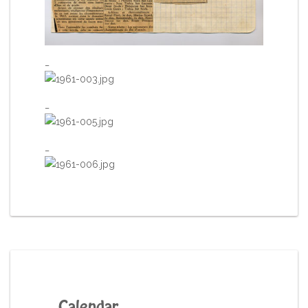
_
_
_
Calendar