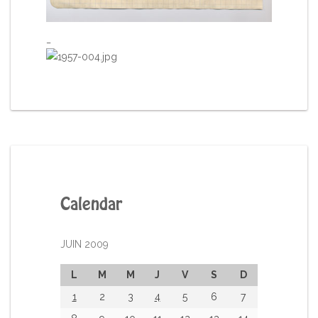
_
Calendar
JUIN 2009
L
M
M
J
V
S
D
1
2
3
4
5
6
7