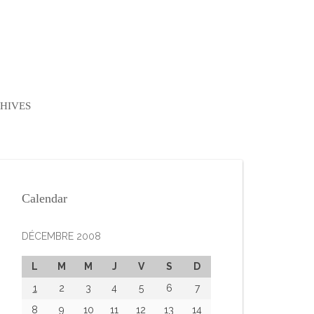
HIVES
Calendar
DÉCEMBRE 2008
L
M
M
J
V
S
D
1
2
3
4
5
6
7
8
9
10
11
12
13
14