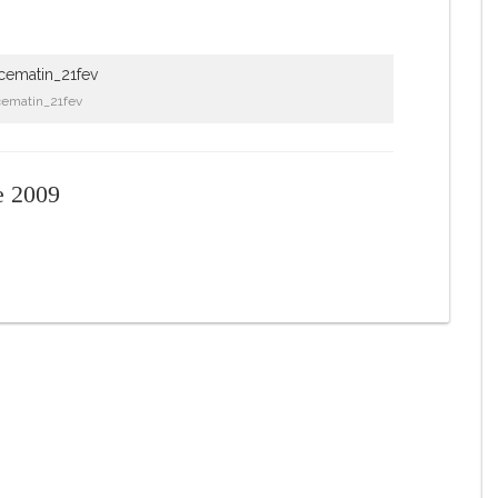
cematin_21fev
e 2009