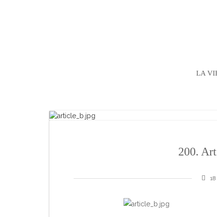
LA VI
200. Art
18