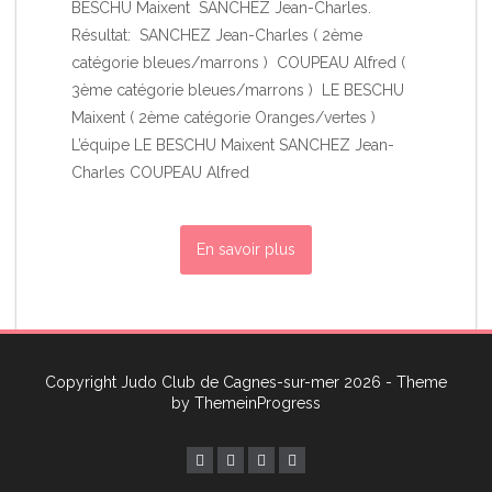
BESCHU Maixent SANCHEZ Jean-Charles.
Résultat: SANCHEZ Jean-Charles ( 2ème
catégorie bleues/marrons ) COUPEAU Alfred (
3ème catégorie bleues/marrons ) LE BESCHU
Maixent ( 2ème catégorie Oranges/vertes )
L’équipe LE BESCHU Maixent SANCHEZ Jean-
Charles COUPEAU Alfred
En savoir plus
Copyright Judo Club de Cagnes-sur-mer 2026 - Theme
by
ThemeinProgress
…
«
1
4
5
6