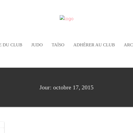
E DU CLUB
JUDO
TAÏSO
ADHÉRER AU CLUB
ARC
Jour: octobre 17, 2015