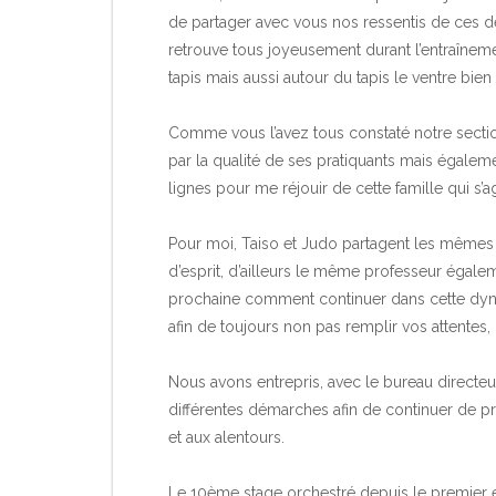
de partager avec vous nos ressentis de ces de
retrouve tous joyeusement durant l’entraîneme
tapis mais aussi autour du tapis le ventre bien 
Comme vous l’avez tous constaté notre sectio
par la qualité de ses pratiquants mais égale
lignes pour me réjouir de cette famille qui s’ag
Pour moi, Taiso et Judo partagent les mêmes 
d’esprit, d’ailleurs le même professeur égale
prochaine comment continuer dans cette dynami
afin de toujours non pas remplir vos attentes, 
Nous avons entrepris, avec le bureau directeur
différentes démarches afin de continuer de 
et aux alentours.
Le 10ème stage orchestré depuis le premier