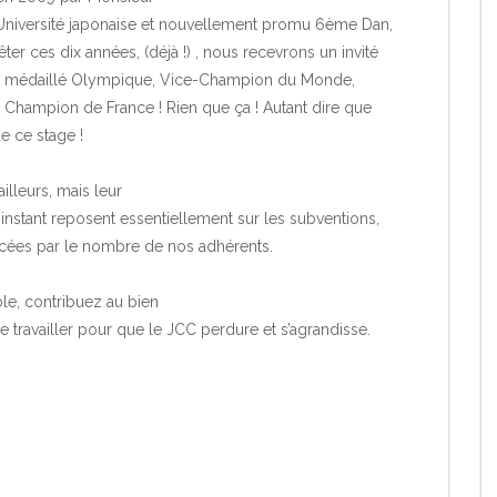
 Université japonaise et nouvellement promu 6ème Dan,
 fêter ces dix années, (déjà !) , nous recevrons un invité
, médaillé Olympique, Vice-Champion du Monde,
Champion de France ! Rien que ça ! Autant dire que
e ce stage !
illeurs, mais leur
nstant reposent essentiellement sur les subventions,
nancées par le nombre de nos adhérents.
le, contribuez au bien
travailler pour que le JCC perdure et s’agrandisse.