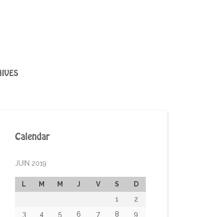
IVES
Calendar
JUIN 2019
L
M
M
J
V
S
D
1
2
3
4
5
6
7
8
9