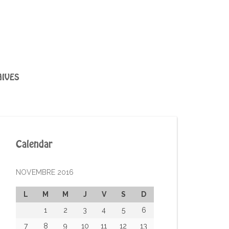
IVES
Calendar
NOVEMBRE 2016
L
M
M
J
V
S
D
1
2
3
4
5
6
7
8
9
10
11
12
13