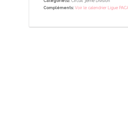
Catégorie(s):
Circuit 3éme Division
Compléments:
Voir le calendrier Ligue PAC