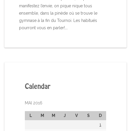
manifestez l’envie, on pique nique tous
ensemble, dans la pinède où se trouve le
gymnase à la fin du Tournoi. Les habitués
pourront vous en parler!….
Calendar
MAI 2016
L
M
M
J
V
S
D
1