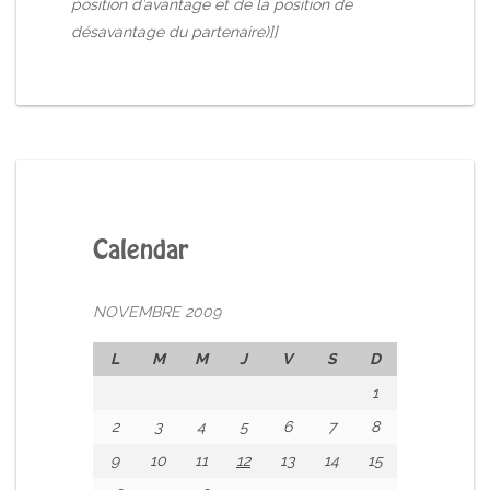
position d’avantage et de la position de
désavantage du partenaire)]]
Calendar
NOVEMBRE 2009
L
M
M
J
V
S
D
1
2
3
4
5
6
7
8
9
10
11
12
13
14
15