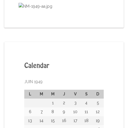
Calendar
JUIN 1949
L
M
M
J
V
S
D
1
2
3
4
5
6
7
8
9
10
11
12
13
14
15
16
17
18
19